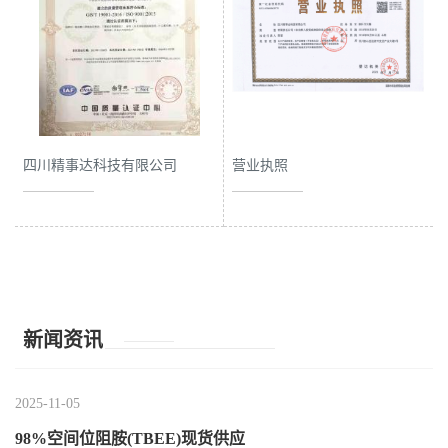
公
司
动
四川精事达科技有限公司
营业执照
态
产
品
展
新闻资讯
厅
2025-11-05
证
98%空间位阻胺(TBEE)现货供应