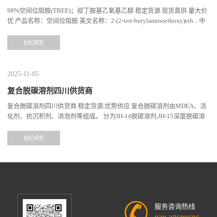
98%空间位阻胺(TBEE)；叔丁胺基乙氧基乙醇 稳定货源 现货直供 量大价
书
优 产品名称：空间位阻胺 英文名称：2-(2-tert-butylaminoethoxy)eth... 中
文别名：TBEE; ; 2-(2-叔丁基氨基乙氧基)乙醇;...
荣
MORE
誉
2025-11-05
联
复合脱碳溶剂四川供货商
复合脱碳溶剂四川供货商 稳定货源,优势供应 复合脱碳溶剂由MDEA、活
系
化剂、抗沉积剂、消泡剂等组成。 分为JH-14脱碳溶剂,JH-15深度脱碳溶
剂。溶剂吸收二氧化碳属物理化学...
方
MORE
式
在
服务咨询热线
线