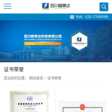
028-37680686
热线：
公
司
首
页
证书荣誉
公
您当前的位置：
网站首页
>
证书荣誉
司
介
绍