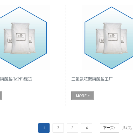
磷酸盐(MPP)现货
三聚氰胺聚磷酸盐工厂
MORE >
1
2
3
4
下一页>
共4页