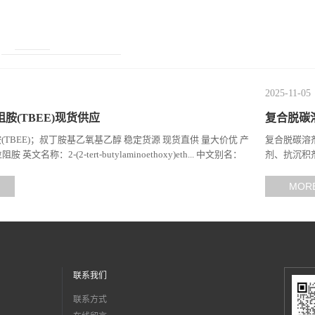
2025-11-05
阻胺(TBEE)现货供应
复合脱碳
(TBEE)；叔丁胺基乙氧基乙醇 稳定货源 现货直供 量大价优 产
复合脱碳溶剂
文名称：2-(2-tert-butylaminoethoxy)eth... 中文别名：
剂、抗沉积剂
2-叔丁基氨基乙氧基)乙醇;...
剂吸收二氧化
MOR
联系我们
联系方式