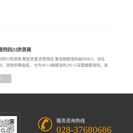
溶剂四川供货商
四川供货商 稳定货源,优势供应 复合脱碳溶剂由MDEA、活化
、消泡剂等组成。 分为JH-14脱碳溶剂,JH-15深度脱碳溶剂。溶
碳属物理化学...
E
服务咨询热线
028-37680686