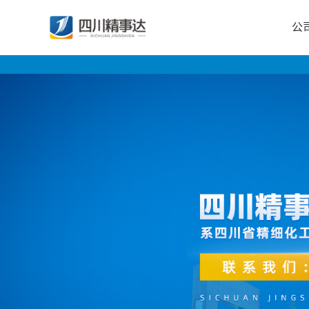
公
公
司
首
页
公
司
介
绍