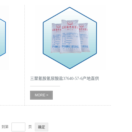
三聚氰胺氰尿酸盐37640-57-6产地直供
MORE >
，到第
页