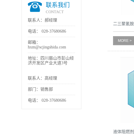
联系我们
书
CONTACT
联系人：郝经理
二三聚氰
荣
电话：
028-37680686
誉
MORE >
邮箱：
hxm@scjingshida.com
联
地址：四川眉山市彭山经
济开发区产业大道3号
系
联系人：高经理
方
部门：销售部
式
电话：
028-37680686
在
线
液体阻燃剂