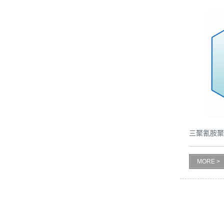
三聚氰胺聚
MORE >