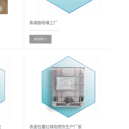
焦磷酸哌嗪工厂
MORE >
应
表面包覆红磷阻燃剂生产厂家