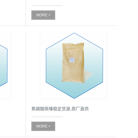
MORE >
焦磷酸哌嗪稳定货源,原厂直供
MORE >