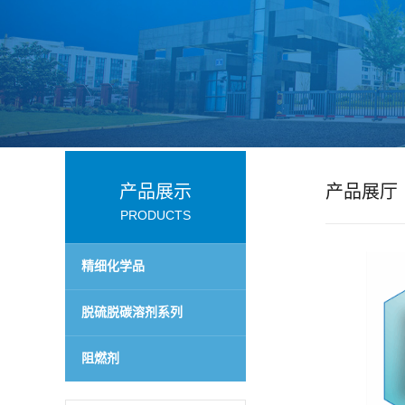
公
司
动
态
产品展示
产品展厅
产
PRODUCTS
品
精细化学品
展
脱硫脱碳溶剂系列
厅
阻燃剂
证