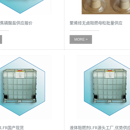
胺焦磷酸盐供应报价
聚烯烃无卤阻燃母粒批量供应
MORE >
LFR国产现货
液体阻燃剂LFR源头工厂,优势供