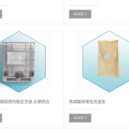
MORE >
磷阻燃剂稳定货源,长期供应
焦磷酸哌嗪现货速发
MORE >