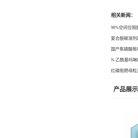
留
相关新闻：
言
98%空间位阻胺
复合脱碳溶剂
国产焦磷酸哌
N-乙酰基吗
红磷阻燃母粒
产品展示