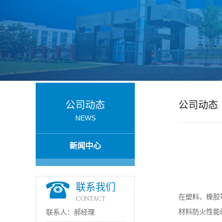
公
司
动
态
公司动态
公司动态
产
NEWS
品
新闻中心
展
联系我们
厅
在塑料、橡胶
CONTACT
材料防火性能
联系人：郝经理
证