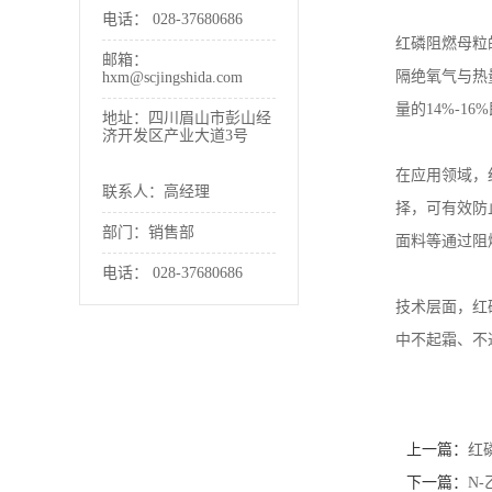
电话：
028-37680686
书
红磷阻燃母粒
邮箱：
隔绝氧气与热
hxm@scjingshida.com
荣
量的
14%-16%
地址：四川眉山市彭山经
济开发区产业大道3号
誉
在应用领域，
联系人：高经理
联
择，可有效防
部门：销售部
面料等通过阻
系
电话：
028-37680686
技术层面，红
方
中不起霜、不
式
在
上一篇：
红
线
下一篇：
N