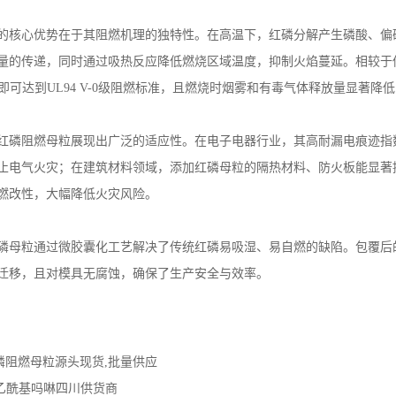
的核心优势在于其阻燃机理的独特性。在高温下，红磷分解产生磷酸、偏
量的传递，同时通过吸热反应降低燃烧区域温度，抑制火焰蔓延。相较于
即可达到
UL94 V-0
级阻燃标准，且燃烧时烟雾和有毒气体释放量显著降低
红磷阻燃母粒展现出广泛的适应性。在电子电器行业，其高耐漏电痕迹指
止电气火灾；在建筑材料领域，添加红磷母粒的隔热材料、防火板能显著
燃改性，大幅降低火灾风险。
磷母粒通过微胶囊化工艺解决了传统红磷易吸湿、易自燃的缺陷。包覆后
迁移，且对模具无腐蚀，确保了生产安全与效率。
磷阻燃母粒源头现货,批量供应
-乙酰基吗啉四川供货商