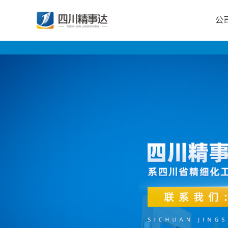
公
公
司
首
页
公
司
介
绍