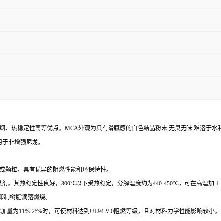
低烟、热稳定性高等优点。MCA外观为具有滑腻感的白色结晶粉末,无臭无味,难溶于水
用于非增强尼龙。
或颗粒，具有优异的阻燃性能和环保特性。
燃剂。其热稳定性良好，
300℃
以下受热稳定，分解温度约为
440-450℃
，可在高温加工
抑制树脂滴落燃烧。
添加量为
11%-25%
时，可使材料达到
UL94 V-0
阻燃等级，且对材料力学性能影响较小。