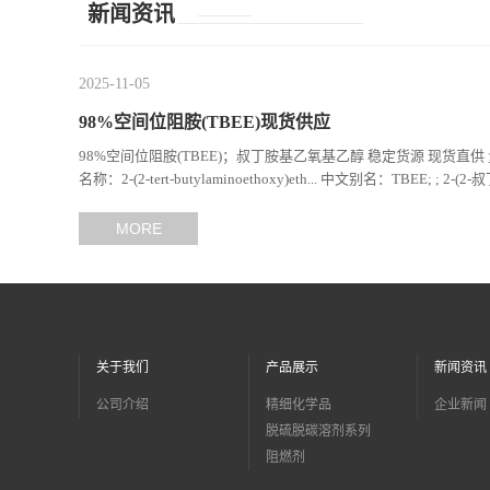
新闻资讯
2025-11-05
98%空间位阻胺(TBEE)现货供应
98%空间位阻胺(TBEE)；叔丁胺基乙氧基乙醇 稳定货源 现货直
名称：2-(2-tert-butylaminoethoxy)eth... 中文别名：TBEE; ; 2-
MORE
关于我们
产品展示
新闻资讯
公司介绍
精细化学品
企业新闻
脱硫脱碳溶剂系列
阻燃剂