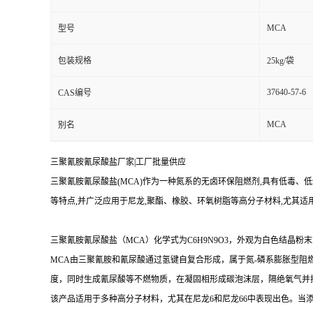
留
MCA
型号
言
包装规格
25kg/袋
37640-57-6
CAS编号
MCA
别名
三聚氰胺氰尿酸盐厂家|工厂批量供应
三聚氰胺氰尿酸盐(MCA)作为一种氮系的无卤环保阻燃剂,具有低毒、
等特点,并广泛应用于尼龙,聚酯、橡胶、环氧树脂等高分子材料,尤其适
三聚氰胺氰尿酸盐（
MCA
）化学式为
C6H9N9O3
，外观为白色结晶粉末
MCA
由三聚氰胺和氰尿酸通过氢键自复合形成，属于氮
-
磷系膨胀型阻
度，同时生成氰尿酸等不燃物质，在凝固相形成碳泡沫层，隔绝氧气并
该产品适用于多种高分子材料，尤其在尼龙
6
和尼龙
66
中表现出色。当