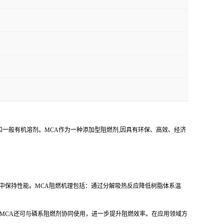
和一般有机溶剂。MCA作为一种添加型阻燃剂,因具有环保、高效、经济
中保持性能。
MCA
阻燃机理包括：通过分解吸热反应降低树脂体系温
MCA
还可与磷系阻燃剂协同使用，进一步提升阻燃效率。在应用领域方