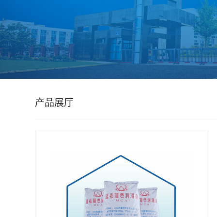
公
司
动
态
产品展厅
产
品
展
厅
证