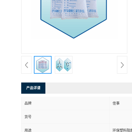
书
荣
誉
联
系
方
产品详请
式
品牌
佳事
在
货号
线
用途
环保塑料阻