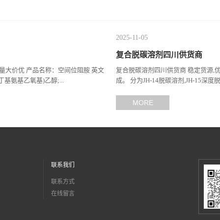
2025-11-05
复合脱碳溶剂四川供货商
供 量大价优 产品名称：空间位阻胺 英文
复合脱碳溶剂四川供货商 稳定货源,
(2-叔丁基氨基乙氧基)乙醇;...
成。 分为JH-14脱碳溶剂,JH-15
MORE
联系我们
联系方式
在线留言