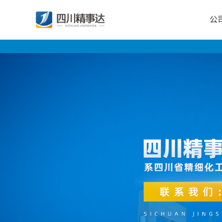
公
公
司
首
页
公
司
介
绍