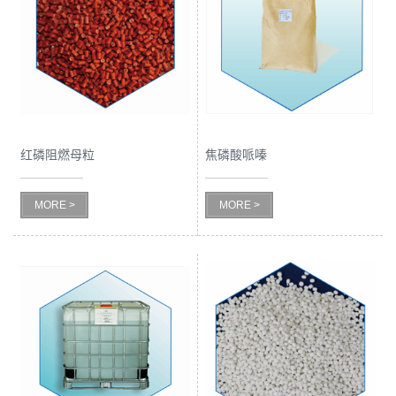
公
司
动
红磷阻燃母粒
焦磷酸哌嗪
态
产
MORE >
MORE >
品
展
厅
证