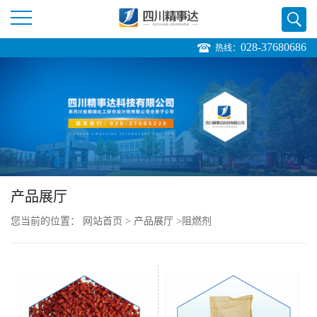
028-37680686
热线：
公
司
首
页
产品展厅
公
您当前的位置：
网站首页
>
产品展厅
>
阻燃剂
司
介
绍