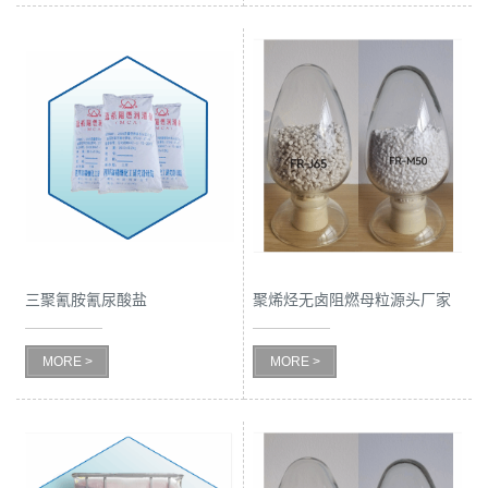
三聚氰胺氰尿酸盐
聚烯烃无卤阻燃母粒源头厂家
MORE >
MORE >