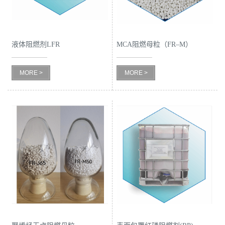
书
荣
液体阻燃剂LFR
MCA阻燃母粒（FR–M）
誉
MORE >
MORE >
联
系
方
式
在
线