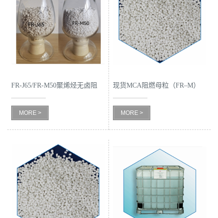
公
司
动
FR-J65/FR-M50聚烯烃无卤阻
现货MCA阻燃母粒（FR–M）
态
燃母粒
优势供应
产
MORE >
MORE >
品
展
厅
证