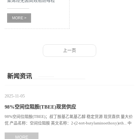
聚烯烃无卤高效阻燃母粒
留
MORE >
言
上一页
新闻资讯
2025-11-05
98%空间位阻胺(TBEE)现货供应
98%空间位阻胺(TBEE)；叔丁胺基乙氧基乙醇 稳定货源 现货直供 量大价
优 产品名称：空间位阻胺 英文名称：2-(2-tert-butylaminoethoxy)eth... 中
文别名：TBEE; ; 2-(2-叔丁基氨基乙氧基)乙醇;...
MORE