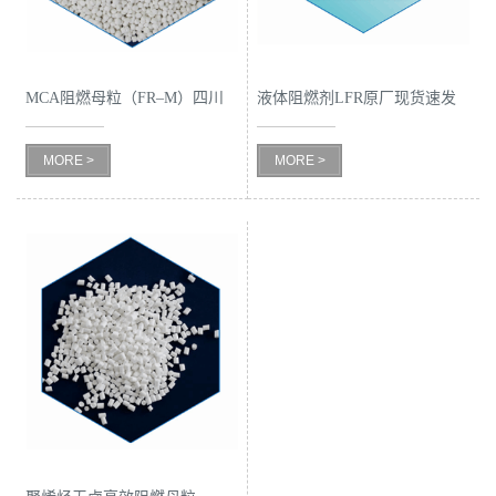
书
荣
MCA阻燃母粒（FR–M）四川
液体阻燃剂LFR原厂现货速发
供货商
誉
MORE >
MORE >
联
系
方
式
在
线