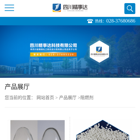
028-37680686
热线：
公
司
首
页
产品展厅
公
您当前的位置：
网站首页
>
产品展厅
>
阻燃剂
司
介
绍