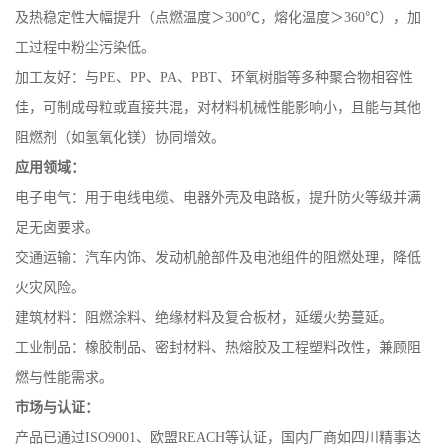
及热稳定性大幅提升（点燃温度＞
300℃
，熔化温度＞
360℃
），加
书
工过程中粉尘污染低。
加工友好
：与
PE
、
PP
、
PA
、
PBT
、环氧树脂等多种聚合物相容性
荣
佳，可制成母粒或直接共混，对材料机械性能影响小，且能与其他
誉
阻燃剂（如氢氧化镁）协同增效。
应用领域
：
联
电子电气
：用于电线电缆、电器外壳及电路板，提升防火等级并满
足无卤要求。
系
交通运输
：汽车内饰、发动机舱部件及电池组件的阻燃处理，降低
方
火灾风险。
建筑材料
：阻燃涂料、绝缘材料及复合板材，延缓火势蔓延。
式
工业制品
：橡胶制品、密封材料、热熔胶及工程塑料改性，兼顾阻
燃与性能需求。
在
市场与认证
：
线
产品已通过
ISO9001
、欧盟
REACH
等认证，国内厂商如四川精事达