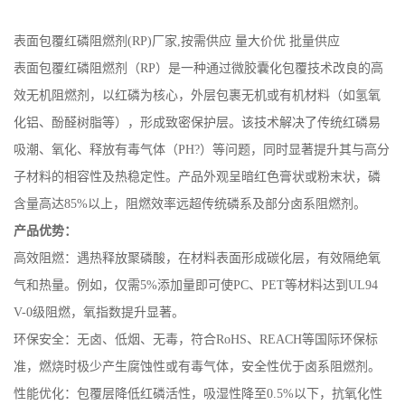
公
表面包覆红磷阻燃剂(RP)厂家,按需供应 量大价优 批量供应
表面包覆红磷阻燃剂（
RP
）是一种通过微胶囊化包覆技术改良的高
司
效无机阻燃剂，以红磷为核心，外层包裹无机或有机材料（如氢氧
动
化铝、酚醛树脂等），形成致密保护层。该技术解决了传统红磷易
吸潮、氧化、释放有毒气体（
PH?
）等问题，同时显著提升其与高分
态
子材料的相容性及热稳定性。产品外观呈暗红色膏状或粉末状，磷
含量高达
85%
以上，阻燃效率远超传统磷系及部分卤系阻燃剂。
产
产品优势
：
品
高效阻燃
：遇热释放聚磷酸，在材料表面形成碳化层，有效隔绝氧
气和热量。例如，仅需
5%
添加量即可使
PC
、
PET
等材料达到
UL94
展
V-0
级阻燃，氧指数提升显著。
环保安全
：无卤、低烟、无毒，符合
RoHS
、
REACH
等国际环保标
厅
准，燃烧时极少产生腐蚀性或有毒气体，安全性优于卤系阻燃剂。
证
性能优化
：包覆层降低红磷活性，吸湿性降至
0.5%
以下，抗氧化性