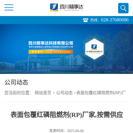
028-37680686
热线：
公
司
首
页
公司动态
公
您当前的位置：
网站首页
>
公司动态
>
表面包覆红磷阻燃剂(RP)厂
司
家,按需供应
介
表面包覆红磷阻燃剂(RP)厂家,按需供应
绍
发表时间：2025-06-06